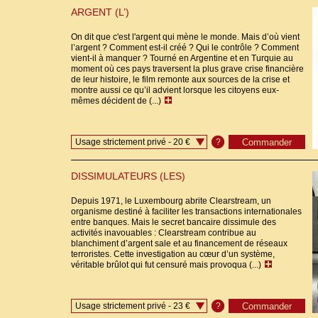
ARGENT (L’)
On dit que c'est l'argent qui mène le monde. Mais d’où vient
l’argent ? Comment est-il créé ? Qui le contrôle ? Comment
vient-il à manquer ? Tourné en Argentine et en Turquie au
moment où ces pays traversent la plus grave crise financière
de leur histoire, le film remonte aux sources de la crise et
montre aussi ce qu’il advient lorsque les citoyens eux-
mêmes décident de (...)
Usage strictement privé - 20 €
?
DISSIMULATEURS (LES)
Depuis 1971, le Luxembourg abrite Clearstream, un
organisme destiné à faciliter les transactions internationales
entre banques. Mais le secret bancaire dissimule des
activités inavouables : Clearstream contribue au
blanchiment d’argent sale et au financement de réseaux
terroristes. Cette investigation au cœur d’un système,
véritable brûlot qui fut censuré mais provoqua (...)
Usage strictement privé - 23 €
?