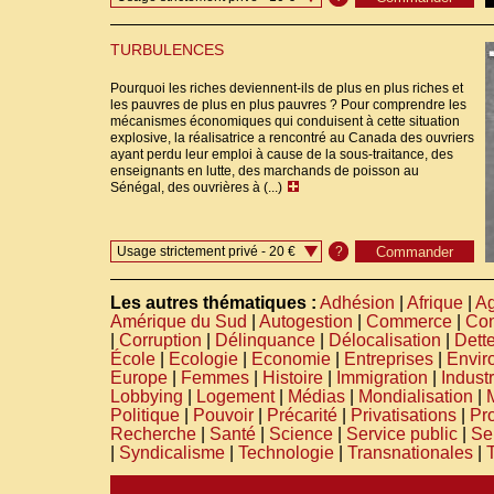
TURBULENCES
Pourquoi les riches deviennent-ils de plus en plus riches et
les pauvres de plus en plus pauvres ? Pour comprendre les
mécanismes économiques qui conduisent à cette situation
explosive, la réalisatrice a rencontré au Canada des ouvriers
ayant perdu leur emploi à cause de la sous-traitance, des
enseignants en lutte, des marchands de poisson au
Sénégal, des ouvrières à (...)
Usage strictement privé - 20 €
?
Les autres thématiques :
Adhésion
|
Afrique
|
Ag
Amérique du Sud
|
Autogestion
|
Commerce
|
Co
|
Corruption
|
Délinquance
|
Délocalisation
|
Dett
École
|
Ecologie
|
Economie
|
Entreprises
|
Envir
Europe
|
Femmes
|
Histoire
|
Immigration
|
Industr
Lobbying
|
Logement
|
Médias
|
Mondialisation
|
Politique
|
Pouvoir
|
Précarité
|
Privatisations
|
Pro
Recherche
|
Santé
|
Science
|
Service public
|
Se
|
Syndicalisme
|
Technologie
|
Transnationales
|