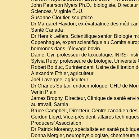
John Peterson Myers Ph.D., biologiste, Directeu
Sciences, Virginie É.-U.
Susanne Cloutier, sculptrice
Dr Margaret Haydon, ex-évaluatrice des médicam
Santé Canada
Dr Henrik Leffers, Scientifique senior, Biologie m
Copenhague, expert scientifique au Comité europé
hormones dans l’élevage bovin
Daniel Cyr, professeur de toxicologie, INRS- Inst
Sylvia Ruby, professeure de biologie, Université
Robert Bolduc, Surintendant, Usine de filtration 
Alexandre Ethier, agriculteur
Joël Lavergne, agriculteur
Dr Charles Sultan, endocrinologue, CHU de Mont
Verlin Plain
James Brophy, Directeur, Clinique de santé envi
au travail, Sarnia
Bruce Campbell, Directeur, Centre canadien des p
Gordon Lloyd, Vice-président, affaires techniqu
Producers’ Association
Dr Patrick Morency, spécialiste en santé publiqu
Donna Mergler, neurophysiologiste, chercheure e