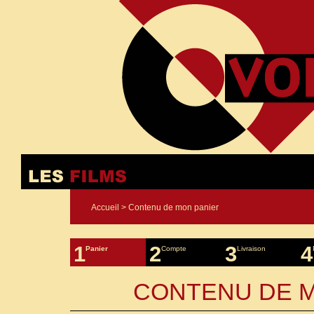
Accueil
> Contenu de mon panier
1
2
3
4
Panier
Compte
Livraison
CONTENU DE M