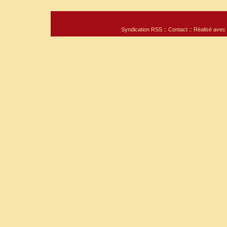
Syndication RSS
::
Contact
:: Réalisé avec