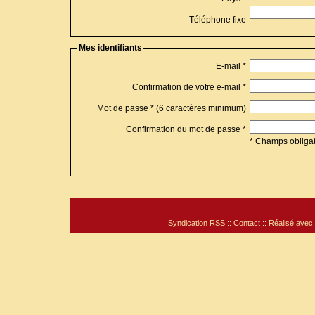
Téléphone fixe
Mes identifiants
E-mail *
Confirmation de votre e-mail *
Mot de passe * (6 caractères minimum)
Confirmation du mot de passe *
* Champs obligat
Syndication RSS
::
Contact
:: Réalisé avec