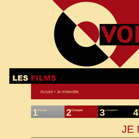
Accueil
> Je m'identifie
1
2
3
4
Panier
Compte
Livraison
JE 