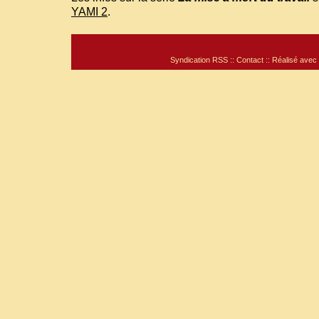
YAMI 2
.
Syndication RSS
::
Contact
:: Réalisé avec