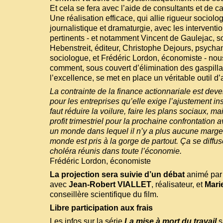
Et cela se fera avec l’aide de consultants et de ca
Une réalisation efficace, qui allie rigueur sociol
journalistique et dramaturgie, avec les interventi
pertinents - et notamment Vincent de Gaulejac, s
Hebenstreit, éditeur, Christophe Dejours, psychan
sociologue, et Frédéric Lordon, économiste - no
comment, sous couvert d’élimination des gaspill
l’excellence, se met en place un véritable outil d’
La contrainte de la finance actionnariale est dev
pour les entreprises qu’elle exige l’ajustement ins
faut réduire la voilure, faire les plans sociaux, 
profit trimestriel pour la prochaine confrontation 
un monde dans lequel il n’y a plus aucune marg
monde est pris à la gorge de partout. Ça se diffu
choléra réunis dans toute l’économie.
Frédéric Lordon, économiste
La projection sera suivie d’un débat
animé pa
avec
Jean-Robert VIALLET
, réalisateur, et
Mari
conseillère scientifique du film.
Libre participation aux frais
Les infos sur la série
La mise à mort du travail
s