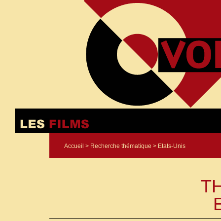
Accueil
>
Recherche thématique
> Etats-Unis
T