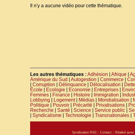
Il n'y a aucune vidéo pour cette thématique.
Les autres thématiques :
Adhésion
|
Afrique
|
Ag
Amérique du Sud
|
Autogestion
|
Commerce
|
Co
|
Corruption
|
Délinquance
|
Délocalisation
|
Dett
École
|
Ecologie
|
Economie
|
Entreprises
|
Envir
Femmes
|
Finance
|
Histoire
|
Immigration
|
Indust
Lobbying
|
Logement
|
Médias
|
Mondialisation
|
Politique
|
Pouvoir
|
Précarité
|
Privatisations
|
Pro
Recherche
|
Santé
|
Science
|
Service public
|
Se
|
Syndicalisme
|
Technologie
|
Transnationales
|
Syndication RSS
::
Contact
:: Réalisé avec